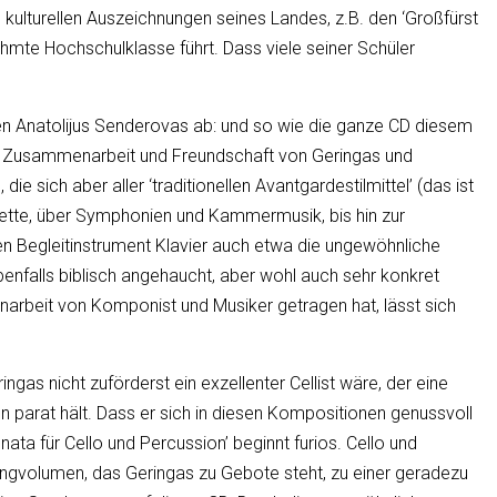
n kulturellen Auszeichnungen seines Landes, z.B. den ‘Großfürst
hmte Hochschulklasse führt. Dass viele seiner Schüler
en Anatolijus Senderovas ab: und so wie die ganze CD diesem
ie Zusammenarbeit und Freundschaft von Geringas und
sich aber aller ‘traditionellen Avantgardestilmittel’ (das ist
Ballette, über Symphonien und Kammermusik, bis hin zur
en Begleitinstrument Klavier auch etwa die ungewöhnliche
enfalls biblisch angehaucht, aber wohl auch sehr konkret
arbeit von Komponist und Musiker getragen hat, lässt sich
gas nicht zuförderst ein exzellenter Cellist wäre, der eine
en parat hält. Dass er sich in diesen Kompositionen genussvoll
ta für Cello und Percussion’ beginnt furios. Cello und
ngvolumen, das Geringas zu Gebote steht, zu einer geradezu