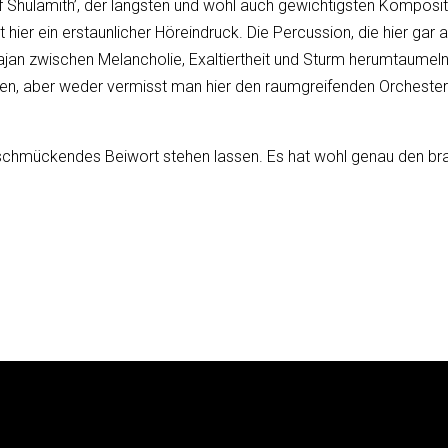
 of Shulamith’, der längsten und wohl auch gewichtigsten Kompos
 hier ein erstaunlicher Höreindruck. Die Percussion, die hier g
 Bajan zwischen Melancholie, Exaltiertheit und Sturm herumtaumel
n, aber weder vermisst man hier den raumgreifenden Orchesterkl
 schmückendes Beiwort stehen lassen. Es hat wohl genau den bra