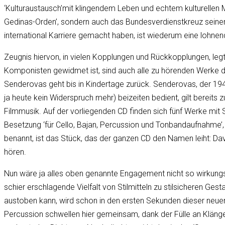
‘Kulturaustausch’mit klingendem Leben und echtem kulturellen Me
Gedinas-Orden’, sondern auch das Bundesverdienstkreuz seiner W
international Karriere gemacht haben, ist wiederum eine lohne
Zeugnis hiervon, in vielen Kopplungen und Rückkopplungen, le
Komponisten gewidmet ist, sind auch alle zu hörenden Werke 
Senderovas geht bis in Kindertage zurück. Senderovas, der 1945 
ja heute kein Widerspruch mehr) beizeiten bedient, gilt bereits 
Filmmusik. Auf der vorliegenden CD finden sich fünf Werke mit
Besetzung ‘für Cello, Bajan, Percussion und Tonbandaufnahme’, 
benannt, ist das Stück, das der ganzen CD den Namen leiht: D
hören.
Nun wäre ja alles oben genannte Engagement nicht so wirkungsmäc
schier erschlagende Vielfalt von Stilmitteln zu stilsicheren Ge
austoben kann, wird schon in den ersten Sekunden dieser neuen 
Percussion schwellen hier gemeinsam, dank der Fülle an Kläng