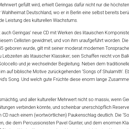
hrwert gefüllt wird, erhielt Geringas dafür nicht nur die höchste
ahlheimat Deutschland, wo er in Berlin eine selbst bereits berü
nde Leistung des kulturellen Wachstums.
gt auch Geringas’ neue CD mit Werken des litauischen Komponist
diesem Cellisten gewidmet, und von ihm uraufgeführt worden. D
geboren wurde, gilt mit seiner moderat modernen Tonsprache, die 
zu Lebzeiten als litauischer Klassiker; sein Schaffen reicht von 
 Solocello und je wechselnder Begleitung. Neben dem traditionell
im auf biblische Motive zurückgehenden ‘Songs of Shulamith’. Eb
avid’s Song. Und welch gute Früchte diese enorm lange Zusammen
htig, und aller kultureller Mehrwert nicht so massiv, wenn Gerin
staltungen verbinden könnte, und scheinbar unerschöpflich Reserv
CD nach einem (wortwörtlichen) Paukenschlag deutlich. Die ‘Sona
en, die dem Percussionisten Pavel Giunter, und dem enormen Kla