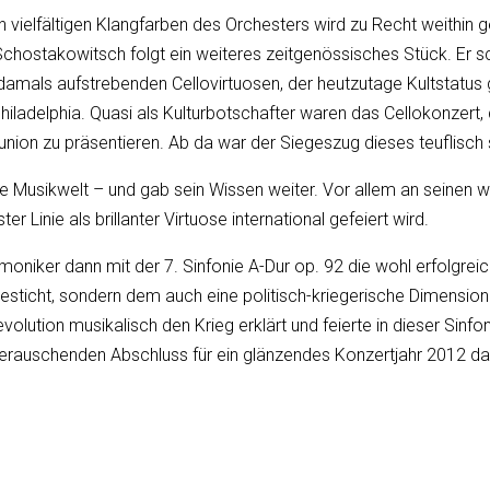
 vielfältigen Klangfarben des Orchesters wird zu Recht weithin g
 Schostakowitsch folgt ein weiteres zeitgenössisches Stück. Er
mals aufstrebenden Cellovirtuosen, der heutzutage Kultstatus g
Philadelphia. Quasi als Kulturbotschafter waren das Cellokonzert
union zu präsentieren. Ab da war der Siegeszug dieses teuflisch
e Musikwelt – und gab sein Wissen weiter. Vor allem an seinen w
 Linie als brillanter Virtuose international gefeiert wird.
oniker dann mit der 7. Sinfonie A-Dur op. 92 die wohl erfolgre
 besticht, sondern dem auch eine politisch-kriegerische Dimens
lution musikalisch den Krieg erklärt und feierte in dieser Sinfo
berauschenden Abschluss für ein glänzendes Konzertjahr 2012 dar,