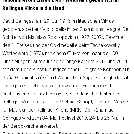
renommierten Ensembles / Weltstars geben sich in
Rellingen Klinke in die Hand
David Geringas, am 29. Juli 1946 im litauischen Vilnius
geboren, spielt am Violoncello in der Champions-League. Der
Schüler von Mstislaw Rostropovich (1927-2007), Gewinner
des 1. Preises und der Goldmedaille beim Tschaikowsky-
Wettbewerb (1970), mit einem Œuvre von mehr als 100
Einspielungen, wurde für seine lange Karriere 2013 und 2014
mit dem Echo Klassik ausgezeichnet. Die große Komponistin
Sofia Gubaidulina (87) mit Wohnsitz in Appen-Unterglinde hat
Geringas ein Cello-Konzert gewidmet. Entsprechend
euphorisiert sind Luz Leskowitz, Künstlerischer Leiter des
Rellinger Mai-Festivals, und Michael Schopf, Chef des Vereins
für Musik an der Rellinger Kirche (MRK): Der 72-jährige
Geringas wird zum 34. Mai-Festival 2019, 24. bis 26. Mai in
der Barockkirche erwartet.