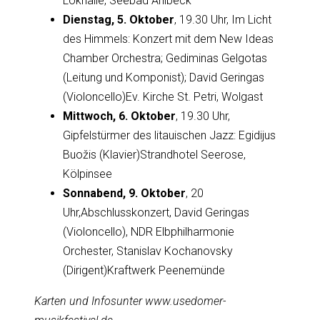
Lokhalle, Seebad Ahlbeck
Dienstag, 5. Oktober
, 19.30 Uhr, Im Licht
des Himmels: Konzert mit dem New Ideas
Chamber Orchestra; Gediminas Gelgotas
(Leitung und Komponist); David Geringas
(Violoncello)Ev. Kirche St. Petri, Wolgast
Mittwoch, 6. Oktober
, 19.30 Uhr,
Gipfelstürmer des litauischen Jazz: Egidijus
Buožis (Klavier)Strandhotel Seerose,
Kölpinsee
Sonnabend, 9. Oktober
, 20
Uhr,Abschlusskonzert, David Geringas
(Violoncello), NDR Elbphilharmonie
Orchester, Stanislav Kochanovsky
(Dirigent)Kraftwerk Peenemünde
Karten und Infosunter www.usedomer-