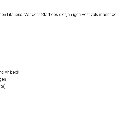
n Litauens. Vor dem Start des diesjährigen Festivals macht der C
und Ahlbeck
egen
te)