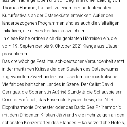
aus der Taufe gehoben und von Beginn an unter Leitung von
Thomas Hummel, hat sich zu einem der bedeutendsten
Kulturfestivals an der Ostseeküste entwickelt. Außer den
länderbezogenen Programmen sind es auch die vielfältigen
Initiativen, die dieses Festival auszeichnen.
In diese Reihe ordnen sich die geplanten Hörreisen ein, die
vom 19. September bis 9. Oktober 2021Klänge aus Litauen
präsentieren.
Das dreiwöchige Fest litauisch-deutscher Verbundenheit setzt
in der maritimen Kulisse der den Staaten des Ostseeraums
zugewandten Zwei-Länder-Insel Usedom die musikalische
Vielfalt des baltischen Landes in Szene. Der Cellist David
Geringas, die Sopranistin Aušrinė Stundytė, die Schauspielerin
Corinna Harfouch, das Ensemble Synaesthesis, das NDR
Elbphilharmonie Orchester oder das Baltic Sea Philharmonic
mit dem Dirigenten Kristjan Järvi und viele mehr zeigen an den
schönsten Konzertorten des Eilandes — kaiserzeitliche Hotels,