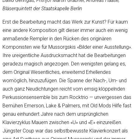
David Geringas, Frithjof Martin Grabner, Andreas Haase,
Bläserquintett der Staatskapelle Berlin
Erst die Bearbeitung macht das Werk zur Kunst? Für kaum
eine andere Komposition gilt dieser immer auch ein wenig
anmaßende Rempler in den Rücken des originären
Komponisten wie für Mussorgskis «Bilder einer Ausstellung».
Ihre ureigentliche Ausdrucksmacht hat die Bearbeitungen
geradezu magisch angezogen. Den wenigsten gelang es,
dem Original Wesentliches, erweiternd Erhellendes
womöglich, hinzuzufügen. Die Spanne der Nach-, Um- und
auch ganz Neudichtungen reicht vom emsig klöppelnden
Perkussionsensemble bis zum Rocktrio — unvergessen das
Bemühen Emerson, Lake & Palmers, mit Old Mods Hilfe fast
genau einhundert Jahre nach dem ursprünglichen
Klavierzyklus Mauern zwischen «U» und «E» einzureißen.
Jüngster Coup war das selbstbewusste Klavierkonzert als