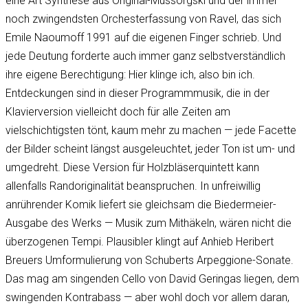
eine Art Synthese aus Original-Mussorgski und der immer
noch zwingendsten Orchesterfassung von Ravel, das sich
Emile Naoumoff 1991 auf die eigenen Finger schrieb. Und
jede Deutung forderte auch immer ganz selbstverständlich
ihre eigene Berechtigung: Hier klinge ich, also bin ich.
Entdeckungen sind in dieser Programmmusik, die in der
Klavierversion vielleicht doch für alle Zeiten am
vielschichtigsten tönt, kaum mehr zu machen — jede Facette
der Bilder scheint längst ausgeleuchtet, jeder Ton ist um- und
umgedreht. Diese Version für Holzbläserquintett kann
allenfalls Randoriginalität beanspruchen. In unfreiwillig
anrührender Komik liefert sie gleichsam die Biedermeier-
Ausgabe des Werks — Musik zum Mithäkeln, wären nicht die
überzogenen Tempi. Plausibler klingt auf Anhieb Heribert
Breuers Umformulierung von Schuberts Arpeggione-Sonate.
Das mag am singenden Cello von David Geringas liegen, dem
swingenden Kontrabass — aber wohl doch vor allem daran,