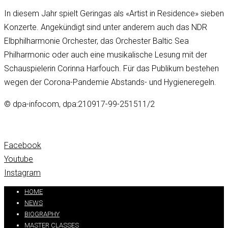
In diesem Jahr spielt Geringas als «Artist in Residence» sieben
Konzerte. Angekündigt sind unter anderem auch das NDR
Elbphilharmonie Orchester, das Orchester Baltic Sea
Philharmonic oder auch eine musikalische Lesung mit der
Schauspielerin Corinna Harfouch. Für das Publikum bestehen
wegen der Corona-Pandemie Abstands- und Hygieneregeln.
© dpa-infocom, dpa:210917-99-251511/2
Facebook
Youtube
Instagram
Partners:
handtextai.com
HOME
NEWS
BIOGRAPHY
MASTER CLASSES