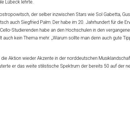
le Lübeck lehrte.
Rostropowitsch, der selber inzwischen Stars wie Sol Gabetta, Gu
ch auch Siegfried Palm: Der habe im 20. Jahrhundert für die Er
er Cello-Studierenden habe an den Hochschulen in den vergange
kwelt auch kein Thema mehr. „Warum sollte man denn auch gute Ti
 die Aktion wieder Akzente in der norddeutschen Musiklandschaft
äuterte er das weite stilistische Spektrum der bereits 50 auf 