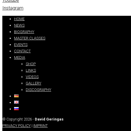
Youtube
Instagram
Partners:
handtextai.com
HOME
NEWS
BIOGRAPHY
MASTER CLASSES
EVENTS
CONTACT
MEDIA
SHOP
LINKS
VIDEOS
GALLERY
DISCOGRAPHY
© Copyright 2026 -
David Geringas
PRIVACY POLICY
|
IMPRINT