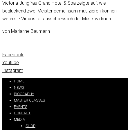
Victoria-Jungfrau Grand Hotel & Spa zeigte auf, wie
beglückend zwei Meister gemeinsam musizieren können,
wenn sie Virtuosität ausschliesslich der Musik widmen.
von Marianne Baumann
Facebook
Youtube
Instagram
Partners:
handtextai.com
HOME
NEWS
BIOGRAPHY
MASTER CLASSES
EVENTS
CONTACT
MEDIA
SHOP