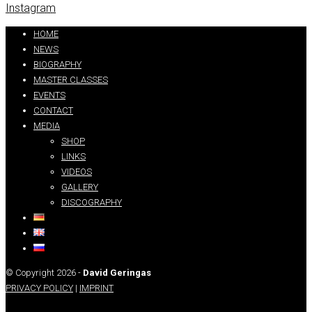
Instagram
Partners:
handtextai.com
HOME
NEWS
BIOGRAPHY
MASTER CLASSES
EVENTS
CONTACT
MEDIA
SHOP
LINKS
VIDEOS
GALLERY
DISCOGRAPHY
© Copyright 2026 -
David Geringas
PRIVACY POLICY
|
IMPRINT