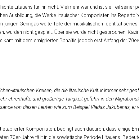
schichte Litauens für ihn nicht. Vielmehr war und ist sie Teil seine
ischen Ausbildung, die Werke litauischer Komponisten ins Reperto
em jungen Geringas weite Teile der musikalischen Identität sein
en, wurden nicht gespielt. Über sie wurde nicht gesprochen. Kaz
 kam mit dem emigrierten Banaitis jedoch erst Anfang der 70er-
hen-litauischen Kreisen, die die litauische Kultur immer sehr gep
r ehrenhafte und großartige Tätigkeit geführt in den Migrationslä
naissance von diesen Leuten wie zum Beispiel Vladas Jakubėnas, er
 etablierter Komponisten, bedingt auch dadurch, dass einige E
äten 70er-Jahre fällt in die sowjetische Periode Litauens. Bede