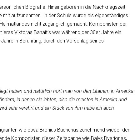
r persönlichen Biografie. Hineingeboren in die Nachkriegszeit
ire mit aufzunehmen. In der Schule wurde als eigenständiges
es Heimatlandes nicht zugänglich gemacht. Komponisten der
imieras Viktoras Banaitis war während der 30er Jahre ein
Jahre in Berührung, durch den Vorschlag seines
flegt haben und natürlich hört man von den Litauern in Amerika
ndern, in denen sie lebten, also die meisten in Amerika und
 wird sehr verehrt und ein Stück von ihm habe ich auch
migranten wie etwa Bronius Budriunas zunehmend wieder den
utende Komponisten dieser Zeitspanne wie Balys Dvarionas,