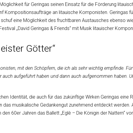
Möglichkeit für Geringas seinen Einsatz für die Förderung litauisc
ünf Kompositionsaufträge an litauische Komponisten. Geringas führ
d schuf eine Möglichkeit des fruchtbaren Austausches ebenso wi
 Festival „David Geringas & Friends“ mit Musik litauischer Kompo
eister Götter“
nisten, mit den Schöpfern, die ich als sehr wichtig empfinde. Für
wir auch aufgeführt haben und dann auch aufgenommen haben. Und i
hen Identität, die auch für das zukünftige Wirken Geringas eine R
ihn das musikalische Gedankengut zunehmend entdeckt werden. Als 
in den 60er Jahren das Ballett „Eglè – Die Königin der Nattern“ 