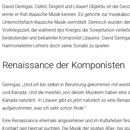
David Geringas: Cellist, Dirigent und Litauer! Objektiv ist die Ge
lernte er früh litauische Musik kennen. Es gehörte zur musikal
Unterrichtsfach litauische Musik vermittelt. Dennoch wurden d
Vorkriegszeit, die während des Krieges die Sowjetunion verließ
bedeutender und bekannter Komponist Litauens. David Geringas
Harmonielehre-Lehrers doch seine Sonate zu spielen.
Renaissance der Komponisten
Geringas:
„Und ich bin selber in Berührung gekommen mit westlic
und Kanada. Und die meisten, von diesen Musikern haben eine seh
Kanada natürlich. In Litauen gibt es jetzt natürlich so eine Re
aufgenommen, was ich sehr schön finde.“
Eine Renaissance ehemals angesehener und im Kulturleben fest
Kontakt gen Heimat suchten. Die Musik der späten 40er- bis sp