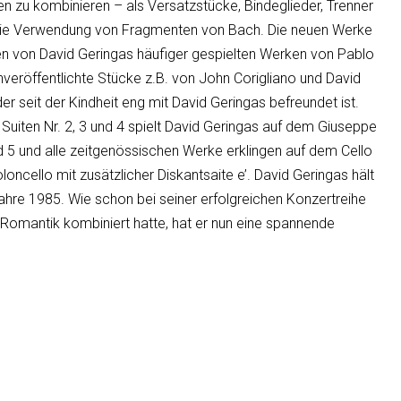
 zu kombinieren – als Versatzstücke, Bindeglieder, Trenner
h die Verwendung von Fragmenten von Bach. Die neuen Werke
den von David Geringas häufiger gespielten Werken von Pablo
unveröffentlichte Stücke z.B. von John Corigliano und David
er seit der Kindheit eng mit David Geringas befreundet ist.
e Suiten Nr. 2, 3 und 4 spielt David Geringas auf dem Giuseppe
d 5 und alle zeitgenössischen Werke erklingen auf dem Cello
loncello mit zusätzlicher Diskantsaite e’. David Geringas hält
ahre 1985. Wie schon bei seiner erfolgreichen Konzertreihe
 Romantik kombiniert hatte, hat er nun eine spannende